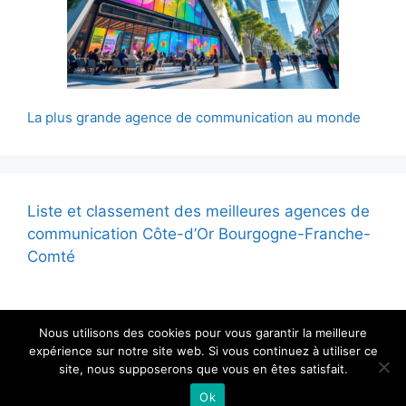
La plus grande agence de communication au monde
Liste et classement des meilleures agences de
communication Côte-d’Or Bourgogne-Franche-
Comté
Nous utilisons des cookies pour vous garantir la meilleure
expérience sur notre site web. Si vous continuez à utiliser ce
site, nous supposerons que vous en êtes satisfait.
© 2026 - Tous droits reservés
Ok