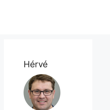
Hérvé