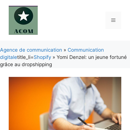
Aller
au
contenu
Menu
Agence de communication
»
Communication
digitale
title_li=
Shopify
» Yomi Denzel: un jeune fortuné
grâce au dropshipping