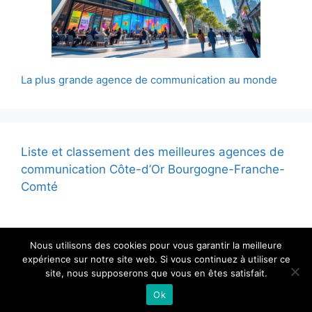
La plus grande agence de communication au monde
Liste et classement des meilleures agences de
communication Côte-d’Or Bourgogne-Franche-
Comté
Nous utilisons des cookies pour vous garantir la meilleure
expérience sur notre site web. Si vous continuez à utiliser ce
site, nous supposerons que vous en êtes satisfait.
© 2026 - Tous droits reservés
Ok