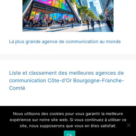
La plus grande agence de communication au monde
Liste et classement des meilleures agences de
communication Côte-d’Or Bourgogne-Franche-
Comté
Nous utilisons des cookies pour vous garantir la meilleure
expérience sur notre site web. Si vous continuez à utiliser ce
site, nous supposerons que vous en êtes satisfait.
© 2026 - Tous droits reservés
Ok