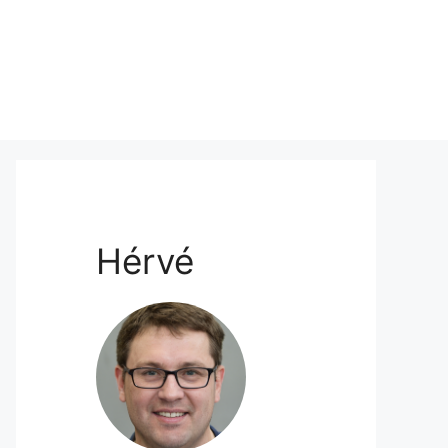
Hérvé