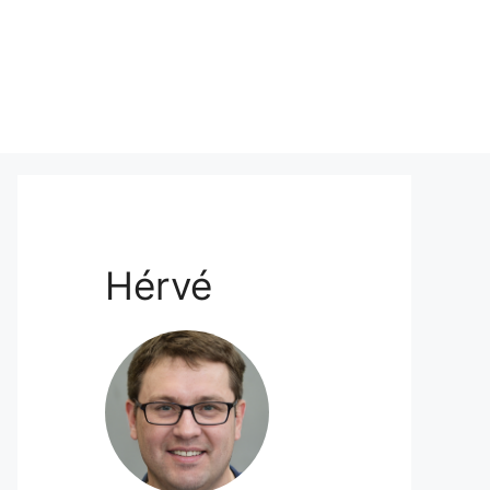
Hérvé