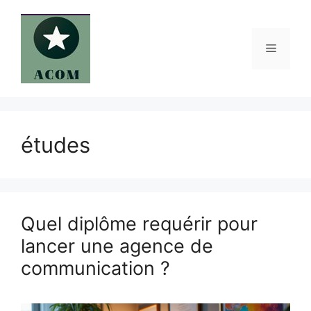
Aller
au
contenu
Menu
études
Quel diplôme requérir pour
lancer une agence de
communication ?