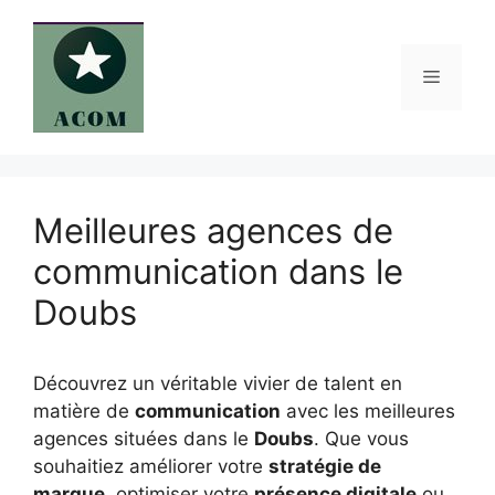
Aller
au
contenu
Menu
Meilleures agences de
communication dans le
Doubs
Découvrez un véritable vivier de talent en
matière de
communication
avec les meilleures
agences situées dans le
Doubs
. Que vous
souhaitiez améliorer votre
stratégie de
marque
, optimiser votre
présence digitale
ou