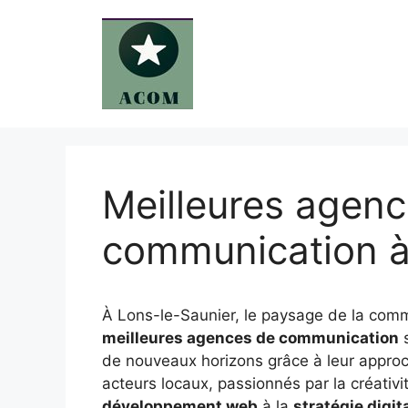
Aller
au
contenu
Meilleures agen
communication à
À Lons-le-Saunier, le paysage de la commu
meilleures agences de communication
s
de nouveaux horizons grâce à leur approc
acteurs locaux, passionnés par la créativit
développement web
à la
stratégie digit